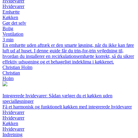
Hvidevarer
Hvidevarer
Emhætte
Køkken
Gør det selv
Bolig
Ventilation
3 min
En emhætte uden aftræk er den smarte løsning, når du ikke kan føre
luft ud af huset. I denne guide får du trin-for-trin vejledning til,
hvordan du installerer en recirkulationsemhætte korrekt, så du sikrer
effektiv udsugning og et behageligt indeklima i køkkenet.
Christian Holm
Christian
Holm
Integrerede hvidevarer: Sådan vælger du et køkken uden
specialløsninger
Få et harmonisk og funktionelt køkken med integrerede hvidevarer
Hvidevarer
Hvidevarer
Køkken
Hvidevarer
Indretning