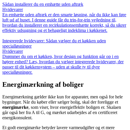
Sådan installerer du en emhætte uden aftræk
Hvidevarer
En emhætte uden aftræk er den smarte løsning, når du ikke kan føre
luft ud af huset. I denne guide får du trin-for-trin vejledning til,
hvordan du installerer en recirkulationsemhætte korrekt, så du sikrer
effektiv udsugning og et behageligt indeklima i køkkenet.
Integrerede hvidevarer: Sådan vælger du et køkken uden
specialløsninger
Hvidevarer
Drømmer du om et køkken, hvor design og funktion går op i en
højere enhed? Læs, hvordan du vælger integrerede hvidevarer, der
passer til dit køkkensystem – uden at skulle ty til dyre
specialløsninger.
Energimærkning af boliger
Energimærkning gælder ikke kun for apparater, men også for hele
bygninger. Når du køber eller sælger bolig, skal der foreligge et
energimærke
, som viser, hvor energieffektiv boligen er. Skalaen
går også her fra A til G, og mærket udarbejdes af en certificeret
energikonsulent.
Et godt energimærke betyder lavere varmeudgifter og et mere