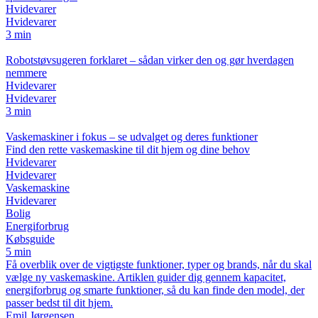
Hvidevarer
Hvidevarer
3 min
Robotstøvsugeren forklaret – sådan virker den og gør hverdagen
nemmere
Hvidevarer
Hvidevarer
3 min
Vaskemaskiner i fokus – se udvalget og deres funktioner
Find den rette vaskemaskine til dit hjem og dine behov
Hvidevarer
Hvidevarer
Vaskemaskine
Hvidevarer
Bolig
Energiforbrug
Købsguide
5 min
Få overblik over de vigtigste funktioner, typer og brands, når du skal
vælge ny vaskemaskine. Artiklen guider dig gennem kapacitet,
energiforbrug og smarte funktioner, så du kan finde den model, der
passer bedst til dit hjem.
Emil Jørgensen