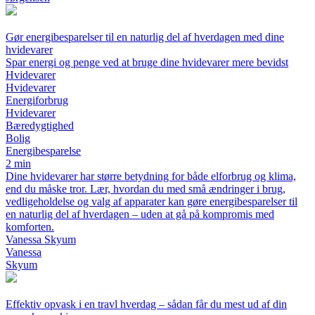
Gør energibesparelser til en naturlig del af hverdagen med dine
hvidevarer
Spar energi og penge ved at bruge dine hvidevarer mere bevidst
Hvidevarer
Hvidevarer
Energiforbrug
Hvidevarer
Bæredygtighed
Bolig
Energibesparelse
2 min
Dine hvidevarer har større betydning for både elforbrug og klima,
end du måske tror. Lær, hvordan du med små ændringer i brug,
vedligeholdelse og valg af apparater kan gøre energibesparelser til
en naturlig del af hverdagen – uden at gå på kompromis med
komforten.
Vanessa Skyum
Vanessa
Skyum
Effektiv opvask i en travl hverdag – sådan får du mest ud af din