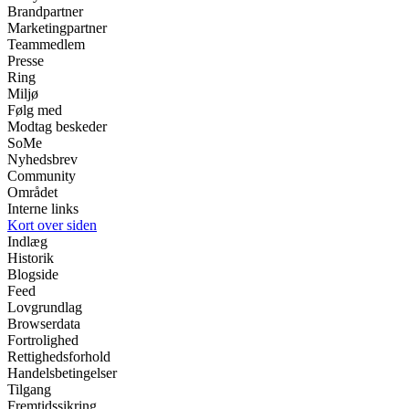
Brandpartner
Marketingpartner
Teammedlem
Presse
Ring
Miljø
Følg med
Modtag beskeder
SoMe
Nyhedsbrev
Community
Området
Interne links
Kort over siden
Indlæg
Historik
Blogside
Feed
Lovgrundlag
Browserdata
Fortrolighed
Rettighedsforhold
Handelsbetingelser
Tilgang
Fremtidssikring