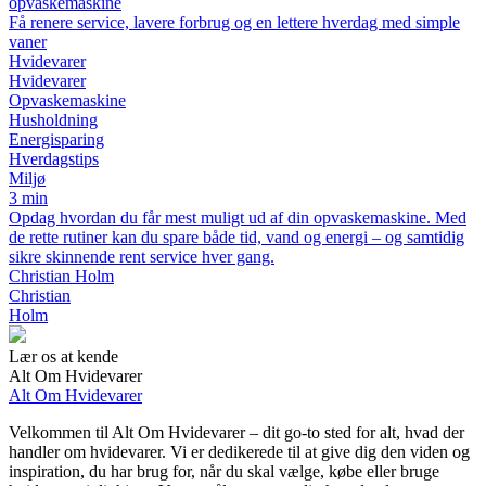
opvaskemaskine
Få renere service, lavere forbrug og en lettere hverdag med simple
vaner
Hvidevarer
Hvidevarer
Opvaskemaskine
Husholdning
Energisparing
Hverdagstips
Miljø
3 min
Opdag hvordan du får mest muligt ud af din opvaskemaskine. Med
de rette rutiner kan du spare både tid, vand og energi – og samtidig
sikre skinnende rent service hver gang.
Christian Holm
Christian
Holm
Lær os at kende
Alt Om Hvidevarer
Alt Om Hvidevarer
Velkommen til Alt Om Hvidevarer – dit go-to sted for alt, hvad der
handler om hvidevarer. Vi er dedikerede til at give dig den viden og
inspiration, du har brug for, når du skal vælge, købe eller bruge