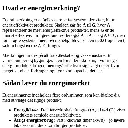
Hvad er energimærkning?
Energimærkning er et fælles europæisk system, der viser, hvor
energieffektivt et produkt er. Skalaen går fra
A til G
, hvor
A
repræsenterer de mest energieffektive produkter, mens
G
er de
mindst effektive. Tidligere fandtes der også A+, A++ og A+++, men
for at gøre systemet mere overskueligt blev skalaen i 2021 opdateret,
så kun bogstaverne A–G bruges.
Mærkningen findes på alt fra køleskabe og vaskemaskiner til
varmepumper og bygninger. Den fortæller ikke kun, hvor meget
energi produktet bruger, men også ofte hvor støjsvagt det er, hvor
meget vand det forbruger, og hvor stor kapacitet det har.
Sådan læser du energimærket
Et energimærke indeholder flere oplysninger, som kan hjælpe dig
med at vælge det rigtige produkt:
Energiklasse:
Den farvede skala fra grøn (A) til rød (G) viser
produktets samlede energieffektivitet.
Årligt energiforbrug:
Vist i kilowatt-timer (kWh) – jo lavere
tal, desto mindre strøm bruger produktet.