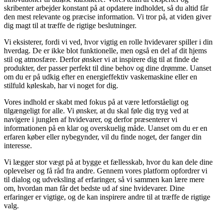
skribenter arbejder konstant på at opdatere indholdet, så du altid får
den mest relevante og præcise information. Vi tror på, at viden giver
dig magt til at træffe de rigtige beslutninger.
Vi eksisterer, fordi vi ved, hvor vigtig en rolle hvidevarer spiller i din
hverdag. De er ikke blot funktionelle, men også en del af dit hjems
stil og atmosfære. Derfor ønsker vi at inspirere dig til at finde de
produkter, der passer perfekt til dine behov og dine drømme. Uanset
om du er på udkig efter en energieffektiv vaskemaskine eller en
stilfuld køleskab, har vi noget for dig.
Vores indhold er skabt med fokus på at være letforståeligt og
tilgængeligt for alle. Vi ønsker, at du skal føle dig tryg ved at
navigere i junglen af hvidevarer, og derfor præsenterer vi
informationen på en klar og overskuelig måde. Uanset om du er en
erfaren køber eller nybegynder, vil du finde noget, der fanger din
interesse.
Vi lægger stor vægt på at bygge et fællesskab, hvor du kan dele dine
oplevelser og få råd fra andre. Gennem vores platform opfordrer vi
til dialog og udveksling af erfaringer, så vi sammen kan lære mere
om, hvordan man får det bedste ud af sine hvidevarer. Dine
erfaringer er vigtige, og de kan inspirere andre til at træffe de rigtige
valg.