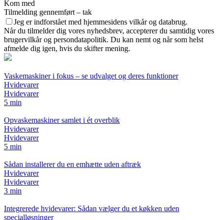
Kom med
Tilmelding gennemført – tak
Jeg er indforstået med hjemmesidens vilkår og databrug.
Når du tilmelder dig vores nyhedsbrev, accepterer du samtidig vores
brugervilkår og persondatapolitik. Du kan nemt og når som helst
afmelde dig igen, hvis du skifter mening.
Vaskemaskiner i fokus – se udvalget og deres funktioner
Hvidevarer
Hvidevarer
5 min
Opvaskemaskiner samlet i ét overblik
Hvidevarer
Hvidevarer
5 min
Sådan installerer du en emhætte uden aftræk
Hvidevarer
Hvidevarer
3 min
Integrerede hvidevarer: Sådan vælger du et køkken uden
specialløsninger