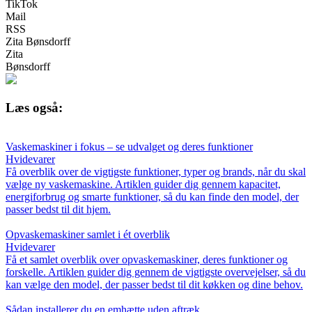
TikTok
Mail
RSS
Zita Bønsdorff
Zita
Bønsdorff
Læs også:
Vaskemaskiner i fokus – se udvalget og deres funktioner
Hvidevarer
Få overblik over de vigtigste funktioner, typer og brands, når du skal
vælge ny vaskemaskine. Artiklen guider dig gennem kapacitet,
energiforbrug og smarte funktioner, så du kan finde den model, der
passer bedst til dit hjem.
Opvaskemaskiner samlet i ét overblik
Hvidevarer
Få et samlet overblik over opvaskemaskiner, deres funktioner og
forskelle. Artiklen guider dig gennem de vigtigste overvejelser, så du
kan vælge den model, der passer bedst til dit køkken og dine behov.
Sådan installerer du en emhætte uden aftræk