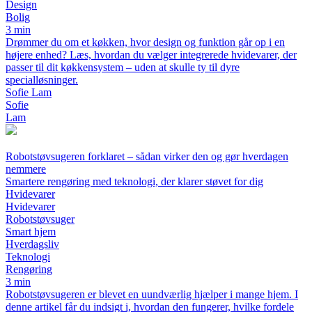
Design
Bolig
3 min
Drømmer du om et køkken, hvor design og funktion går op i en
højere enhed? Læs, hvordan du vælger integrerede hvidevarer, der
passer til dit køkkensystem – uden at skulle ty til dyre
specialløsninger.
Sofie Lam
Sofie
Lam
Robotstøvsugeren forklaret – sådan virker den og gør hverdagen
nemmere
Smartere rengøring med teknologi, der klarer støvet for dig
Hvidevarer
Hvidevarer
Robotstøvsuger
Smart hjem
Hverdagsliv
Teknologi
Rengøring
3 min
Robotstøvsugeren er blevet en uundværlig hjælper i mange hjem. I
denne artikel får du indsigt i, hvordan den fungerer, hvilke fordele