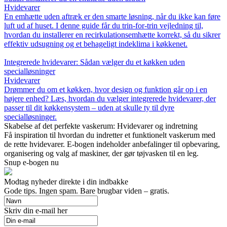
Hvidevarer
En emhætte uden aftræk er den smarte løsning, når du ikke kan føre
luft ud af huset. I denne guide får du trin-for-trin vejledning til,
hvordan du installerer en recirkulationsemhætte korrekt, så du sikrer
effektiv udsugning og et behageligt indeklima i køkkenet.
Integrerede hvidevarer: Sådan vælger du et køkken uden
specialløsninger
Hvidevarer
Drømmer du om et køkken, hvor design og funktion går op i en
højere enhed? Læs, hvordan du vælger integrerede hvidevarer, der
passer til dit køkkensystem – uden at skulle ty til dyre
specialløsninger.
Skabelse af det perfekte vaskerum: Hvidevarer og indretning
Få inspiration til hvordan du indretter et funktionelt vaskerum med
de rette hvidevarer. E-bogen indeholder anbefalinger til opbevaring,
organisering og valg af maskiner, der gør tøjvasken til en leg.
Snup e-bogen nu
Modtag nyheder direkte i din indbakke
Gode tips. Ingen spam. Bare brugbar viden – gratis.
Skriv din e-mail her