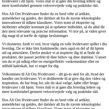
hvidevarer i dit hjem. Vores mål er at gøre din hverdag lettere og
mere komfortabel gennem velovervejede valg og praktiske råd.
Hos Alt Om Hvidevarer finder du en bred vifte af artikler,
anmeldelser og guides, der dækker alt fra de nyeste teknologiske
innovationer til tidløse klassikere. Vores team af eksperter og
skribenter arbejder konstant på at opdatere indholdet, så du altid får
den mest relevante og præcise information. Vi tror på, at viden giver
dig magt til at træffe de rigtige beslutninger.
Vi eksisterer, fordi vi ved, hvor vigtig en rolle hvidevarer spiller i din
hverdag. De er ikke blot funktionelle, men også en del af dit hjems
stil og atmosfære. Derfor ønsker vi at inspirere dig til at finde de
produkter, der passer perfekt til dine behov og dine drømme. Uanset
om du er på udkig efter en energieffektiv vaskemaskine eller en
stilfuld køleskab, har vi noget for dig.
Velkommen til Alt Om Hvidevarer – dit go-to sted for alt, hvad der
handler om hvidevarer. Vi er dedikerede til at give dig den viden og
inspiration, du har brug for, når du skal vælge, købe eller bruge
hvidevarer i dit hjem. Vores mål er at gøre din hverdag lettere og
mere komfortabel gennem velovervejede valg og praktiske råd.
Hos Alt Om Hvidevarer finder du en bred vifte af artikler,
anmeldelser og guides, der dækker alt fra de nyeste teknologiske
innovationer til tidløse klassikere. Vores team af eksperter og