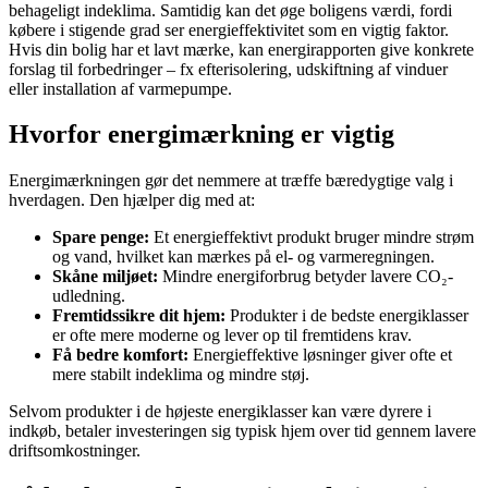
behageligt indeklima. Samtidig kan det øge boligens værdi, fordi
købere i stigende grad ser energieffektivitet som en vigtig faktor.
Hvis din bolig har et lavt mærke, kan energirapporten give konkrete
forslag til forbedringer – fx efterisolering, udskiftning af vinduer
eller installation af varmepumpe.
Hvorfor energimærkning er vigtig
Energimærkningen gør det nemmere at træffe bæredygtige valg i
hverdagen. Den hjælper dig med at:
Spare penge:
Et energieffektivt produkt bruger mindre strøm
og vand, hvilket kan mærkes på el- og varmeregningen.
Skåne miljøet:
Mindre energiforbrug betyder lavere CO₂-
udledning.
Fremtidssikre dit hjem:
Produkter i de bedste energiklasser
er ofte mere moderne og lever op til fremtidens krav.
Få bedre komfort:
Energieffektive løsninger giver ofte et
mere stabilt indeklima og mindre støj.
Selvom produkter i de højeste energiklasser kan være dyrere i
indkøb, betaler investeringen sig typisk hjem over tid gennem lavere
driftsomkostninger.