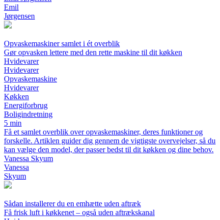
Emil
Jørgensen
Opvaskemaskiner samlet i ét overblik
Gør opvasken lettere med den rette maskine til dit køkken
Hvidevarer
Hvidevarer
Opvaskemaskine
Hvidevarer
Køkken
Energiforbrug
Boligindretning
5 min
Få et samlet overblik over opvaskemaskiner, deres funktioner og
forskelle. Artiklen guider dig gennem de vigtigste overvejelser, så du
kan vælge den model, der passer bedst til dit køkken og dine behov.
Vanessa Skyum
Vanessa
Skyum
Sådan installerer du en emhætte uden aftræk
Få frisk luft i køkkenet – også uden aftrækskanal