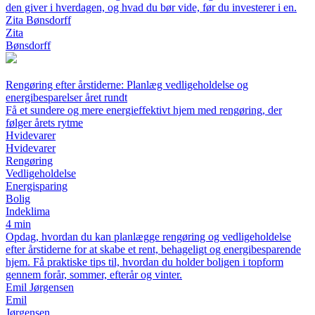
den giver i hverdagen, og hvad du bør vide, før du investerer i en.
Zita Bønsdorff
Zita
Bønsdorff
Rengøring efter årstiderne: Planlæg vedligeholdelse og
energibesparelser året rundt
Få et sundere og mere energieffektivt hjem med rengøring, der
følger årets rytme
Hvidevarer
Hvidevarer
Rengøring
Vedligeholdelse
Energisparing
Bolig
Indeklima
4 min
Opdag, hvordan du kan planlægge rengøring og vedligeholdelse
efter årstiderne for at skabe et rent, behageligt og energibesparende
hjem. Få praktiske tips til, hvordan du holder boligen i topform
gennem forår, sommer, efterår og vinter.
Emil Jørgensen
Emil
Jørgensen