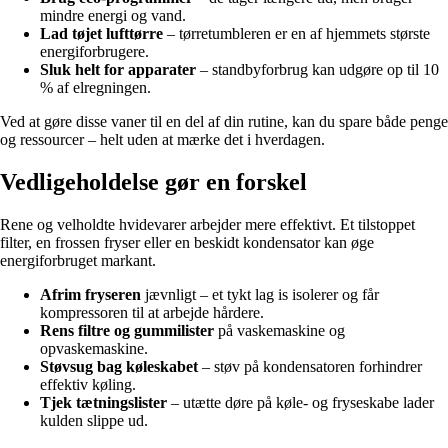
mindre energi og vand.
Lad tøjet lufttørre
– tørretumbleren er en af hjemmets største
energiforbrugere.
Sluk helt for apparater
– standbyforbrug kan udgøre op til 10
% af elregningen.
Ved at gøre disse vaner til en del af din rutine, kan du spare både penge
og ressourcer – helt uden at mærke det i hverdagen.
Vedligeholdelse gør en forskel
Rene og velholdte hvidevarer arbejder mere effektivt. Et tilstoppet
filter, en frossen fryser eller en beskidt kondensator kan øge
energiforbruget markant.
Afrim fryseren
jævnligt – et tykt lag is isolerer og får
kompressoren til at arbejde hårdere.
Rens filtre og gummilister
på vaskemaskine og
opvaskemaskine.
Støvsug bag køleskabet
– støv på kondensatoren forhindrer
effektiv køling.
Tjek tætningslister
– utætte døre på køle- og fryseskabe lader
kulden slippe ud.