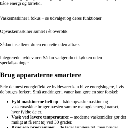
både energi og tørretid.
Vaskemaskiner i fokus – se udvalget og deres funktioner
Opvaskemaskiner samlet i ét overblik
Sådan installerer du en emhætte uden aftræk
Integrerede hvidevarer: Sådan vælger du et køkken uden
specialløsninger
Brug apparaterne smartere
Selv de mest energieffektive hvidevarer kan blive energislugere, hvis
de bruges forkert. Små ændringer i vaner kan gøre en stor forskel:
Fyld maskinerne helt op
– både opvaskemaskine og
vaskemaskine bruger næsten samme mængde energi uanset,
hvor fyldte de er.
Vask ved lavere temperaturer
– moderne vaskemidler gør det
muligt at få rent tøj ved 30 grader.
Brug eco-programmer
– de tager længere tid, men bruger