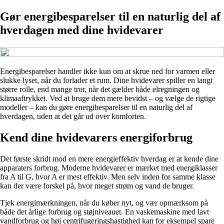
Gør energibesparelser til en naturlig del af
hverdagen med dine hvidevarer
Energibesparelser handler ikke kun om at skrue ned for varmen eller
slukke lyset, når du forlader et rum. Dine hvidevarer spiller en langt
større rolle, end mange tror, når det gælder både elregningen og
klimaaftrykket. Ved at bruge dem mere bevidst – og vælge de rigtige
modeller – kan du gøre energibesparelser til en naturlig del af
hverdagen, uden at det går ud over komforten.
Kend dine hvidevarers energiforbrug
Det første skridt mod en mere energieffektiv hverdag er at kende dine
apparaters forbrug. Moderne hvidevarer er mærket med energiklasser
fra A til G, hvor A er mest effektiv. Men selv inden for samme klasse
kan der være forskel på, hvor meget strøm og vand de bruger.
Tjek energimærkningen, når du køber nyt, og vær opmærksom på
både det årlige forbrug og støjniveauet. En vaskemaskine med lavt
vandforbrug og høj centrifugeringshastighed kan for eksempel spare