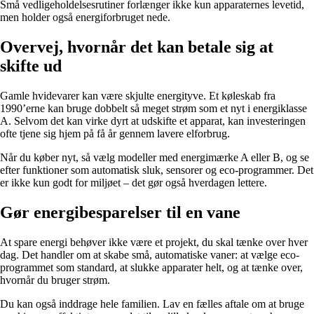
Små vedligeholdelsesrutiner forlænger ikke kun apparaternes levetid,
men holder også energiforbruget nede.
Overvej, hvornår det kan betale sig at
skifte ud
Gamle hvidevarer kan være skjulte energityve. Et køleskab fra
1990’erne kan bruge dobbelt så meget strøm som et nyt i energiklasse
A. Selvom det kan virke dyrt at udskifte et apparat, kan investeringen
ofte tjene sig hjem på få år gennem lavere elforbrug.
Når du køber nyt, så vælg modeller med energimærke A eller B, og se
efter funktioner som automatisk sluk, sensorer og eco-programmer. Det
er ikke kun godt for miljøet – det gør også hverdagen lettere.
Gør energibesparelser til en vane
At spare energi behøver ikke være et projekt, du skal tænke over hver
dag. Det handler om at skabe små, automatiske vaner: at vælge eco-
programmet som standard, at slukke apparater helt, og at tænke over,
hvornår du bruger strøm.
Du kan også inddrage hele familien. Lav en fælles aftale om at bruge