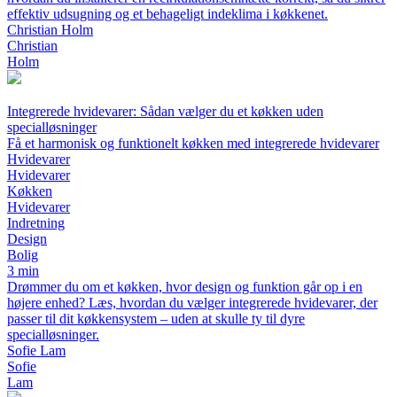
effektiv udsugning og et behageligt indeklima i køkkenet.
Christian Holm
Christian
Holm
Integrerede hvidevarer: Sådan vælger du et køkken uden
specialløsninger
Få et harmonisk og funktionelt køkken med integrerede hvidevarer
Hvidevarer
Hvidevarer
Køkken
Hvidevarer
Indretning
Design
Bolig
3 min
Drømmer du om et køkken, hvor design og funktion går op i en
højere enhed? Læs, hvordan du vælger integrerede hvidevarer, der
passer til dit køkkensystem – uden at skulle ty til dyre
specialløsninger.
Sofie Lam
Sofie
Lam