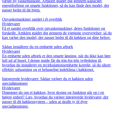
vælge ny vaskemaskine. Artiklen guider dig gennem kapacitet,
energiforbrug og smarte funktioner, så du kan finde den model, der
passer bedst til dit hjem.
Opvaskemaskiner samlet i ét overblik
Hvidevarer
Få et samlet overblik over opvaskemaskiner, deres funktioner og
forskelle. Artiklen guider dig gennem de vigtigste overvejelser, så du
kan vælge den model, der passer bedst til dit køkken og dine behov.
Sådan installerer du en emhætte uden aftræk
Hvidevarer
En emhætte uden aftræk er den smarte løsning, når du ikke kan føre
luft ud af huset. I denne guide får du trin-for-trin vejledning til,
hvordan du installerer en recirkulationsemhætte korrekt, så du sikrer
effektiv udsugning og et behageligt indeklima i køkkenet.
Integrerede hvidevarer: Sådan vælger du et køkken uden
specialløsninger
Hvidevarer
Drømmer du om et køkken, hvor design og funktion går op i en
højere enhed? Læs, hvordan du vælger integrerede hvidevarer, der
passer til dit køkkensystem – uden at skulle ty til dyre
specialløsninger.