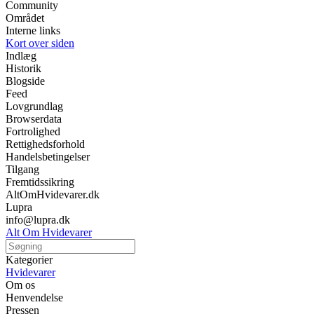
Community
Området
Interne links
Kort over siden
Indlæg
Historik
Blogside
Feed
Lovgrundlag
Browserdata
Fortrolighed
Rettighedsforhold
Handelsbetingelser
Tilgang
Fremtidssikring
AltOmHvidevarer.dk
Lupra
info@lupra.dk
Alt Om Hvidevarer
Kategorier
Hvidevarer
Om os
Henvendelse
Pressen