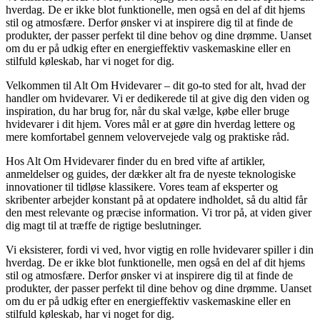
hverdag. De er ikke blot funktionelle, men også en del af dit hjems
stil og atmosfære. Derfor ønsker vi at inspirere dig til at finde de
produkter, der passer perfekt til dine behov og dine drømme. Uanset
om du er på udkig efter en energieffektiv vaskemaskine eller en
stilfuld køleskab, har vi noget for dig.
Velkommen til Alt Om Hvidevarer – dit go-to sted for alt, hvad der
handler om hvidevarer. Vi er dedikerede til at give dig den viden og
inspiration, du har brug for, når du skal vælge, købe eller bruge
hvidevarer i dit hjem. Vores mål er at gøre din hverdag lettere og
mere komfortabel gennem velovervejede valg og praktiske råd.
Hos Alt Om Hvidevarer finder du en bred vifte af artikler,
anmeldelser og guides, der dækker alt fra de nyeste teknologiske
innovationer til tidløse klassikere. Vores team af eksperter og
skribenter arbejder konstant på at opdatere indholdet, så du altid får
den mest relevante og præcise information. Vi tror på, at viden giver
dig magt til at træffe de rigtige beslutninger.
Vi eksisterer, fordi vi ved, hvor vigtig en rolle hvidevarer spiller i din
hverdag. De er ikke blot funktionelle, men også en del af dit hjems
stil og atmosfære. Derfor ønsker vi at inspirere dig til at finde de
produkter, der passer perfekt til dine behov og dine drømme. Uanset
om du er på udkig efter en energieffektiv vaskemaskine eller en
stilfuld køleskab, har vi noget for dig.