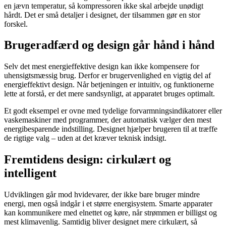
en jævn temperatur, så kompressoren ikke skal arbejde unødigt
hårdt. Det er små detaljer i designet, der tilsammen gør en stor
forskel.
Brugeradfærd og design går hånd i hånd
Selv det mest energieffektive design kan ikke kompensere for
uhensigtsmæssig brug. Derfor er brugervenlighed en vigtig del af
energieffektivt design. Når betjeningen er intuitiv, og funktionerne
lette at forstå, er det mere sandsynligt, at apparatet bruges optimalt.
Et godt eksempel er ovne med tydelige forvarmningsindikatorer eller
vaskemaskiner med programmer, der automatisk vælger den mest
energibesparende indstilling. Designet hjælper brugeren til at træffe
de rigtige valg – uden at det kræver teknisk indsigt.
Fremtidens design: cirkulært og
intelligent
Udviklingen går mod hvidevarer, der ikke bare bruger mindre
energi, men også indgår i et større energisystem. Smarte apparater
kan kommunikere med elnettet og køre, når strømmen er billigst og
mest klimavenlig. Samtidig bliver designet mere cirkulært, så