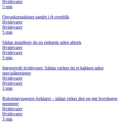
Hvidevarer
5 min
Opvaskemaskiner samlet i ét overblik
Hvidevarer
Hvidevarer
5 min
Sådan installerer du en emhætte uden aftræk
Hvidevarer
Hvidevarer
3 min
Integrerede hvidevarer: Sådan vælger du et køkken uden
specialløsninger
Hvidevarer
Hvidevarer
3 min
Robotstøvsugeren forklaret – sådan virker den og gør hverdagen
nemmere
Hvidevarer
Hvidevarer
3 min