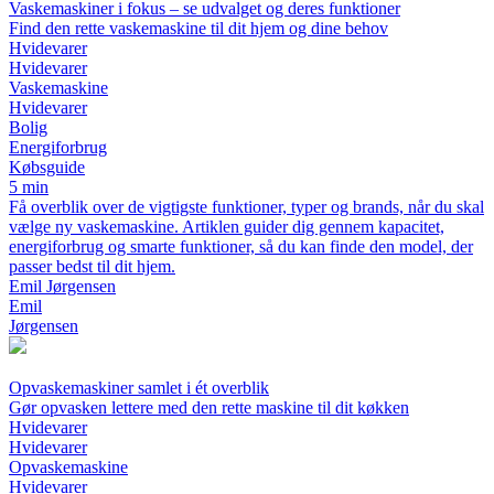
Vaskemaskiner i fokus – se udvalget og deres funktioner
Find den rette vaskemaskine til dit hjem og dine behov
Hvidevarer
Hvidevarer
Vaskemaskine
Hvidevarer
Bolig
Energiforbrug
Købsguide
5 min
Få overblik over de vigtigste funktioner, typer og brands, når du skal
vælge ny vaskemaskine. Artiklen guider dig gennem kapacitet,
energiforbrug og smarte funktioner, så du kan finde den model, der
passer bedst til dit hjem.
Emil Jørgensen
Emil
Jørgensen
Opvaskemaskiner samlet i ét overblik
Gør opvasken lettere med den rette maskine til dit køkken
Hvidevarer
Hvidevarer
Opvaskemaskine
Hvidevarer