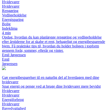
Hvidevarer
Hvidevarer
Rengøring
Vedligeholdelse
Energisparing
Bolig
Indeklima
4 min
Opdag, hvordan du kan planlægge rengøring og vedligeholdelse
efter årstiderne for at skabe et rent, behageligt og energibesparende
hjem. Få praktiske tips til, hvordan du holder boligen i topform
gennem forår, sommer, efterår og vinter.
Emil Jørgensen
Emil
Jørgensen
Gør energibesparelser til en naturlig del af hverdagen med dine
hvidevarer
Spar energi og penge ved at bruge dine hvidevarer mere bevidst
Hvidevarer
Hvidevarer
Energiforbrug
Hvidevarer
Bæredygtighed