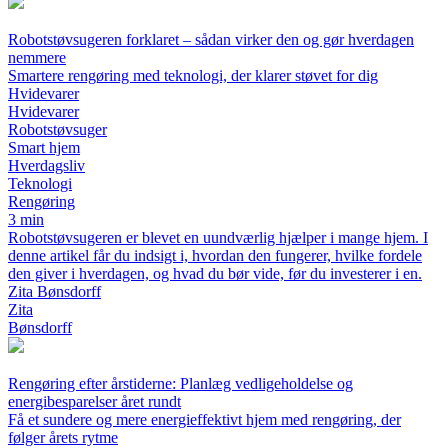
Robotstøvsugeren forklaret – sådan virker den og gør hverdagen
nemmere
Smartere rengøring med teknologi, der klarer støvet for dig
Hvidevarer
Hvidevarer
Robotstøvsuger
Smart hjem
Hverdagsliv
Teknologi
Rengøring
3 min
Robotstøvsugeren er blevet en uundværlig hjælper i mange hjem. I
denne artikel får du indsigt i, hvordan den fungerer, hvilke fordele
den giver i hverdagen, og hvad du bør vide, før du investerer i en.
Zita Bønsdorff
Zita
Bønsdorff
Rengøring efter årstiderne: Planlæg vedligeholdelse og
energibesparelser året rundt
Få et sundere og mere energieffektivt hjem med rengøring, der
følger årets rytme