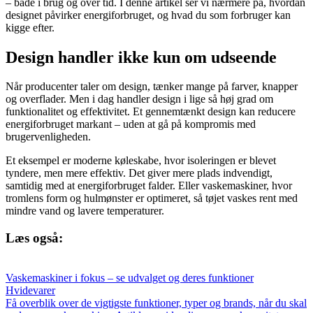
– både i brug og over tid. I denne artikel ser vi nærmere på, hvordan
designet påvirker energiforbruget, og hvad du som forbruger kan
kigge efter.
Design handler ikke kun om udseende
Når producenter taler om design, tænker mange på farver, knapper
og overflader. Men i dag handler design i lige så høj grad om
funktionalitet og effektivitet. Et gennemtænkt design kan reducere
energiforbruget markant – uden at gå på kompromis med
brugervenligheden.
Et eksempel er moderne køleskabe, hvor isoleringen er blevet
tyndere, men mere effektiv. Det giver mere plads indvendigt,
samtidig med at energiforbruget falder. Eller vaskemaskiner, hvor
tromlens form og hulmønster er optimeret, så tøjet vaskes rent med
mindre vand og lavere temperaturer.
Læs også:
Vaskemaskiner i fokus – se udvalget og deres funktioner
Hvidevarer
Få overblik over de vigtigste funktioner, typer og brands, når du skal