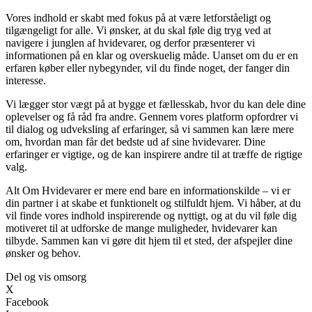
Vores indhold er skabt med fokus på at være letforståeligt og
tilgængeligt for alle. Vi ønsker, at du skal føle dig tryg ved at
navigere i junglen af hvidevarer, og derfor præsenterer vi
informationen på en klar og overskuelig måde. Uanset om du er en
erfaren køber eller nybegynder, vil du finde noget, der fanger din
interesse.
Vi lægger stor vægt på at bygge et fællesskab, hvor du kan dele dine
oplevelser og få råd fra andre. Gennem vores platform opfordrer vi
til dialog og udveksling af erfaringer, så vi sammen kan lære mere
om, hvordan man får det bedste ud af sine hvidevarer. Dine
erfaringer er vigtige, og de kan inspirere andre til at træffe de rigtige
valg.
Alt Om Hvidevarer er mere end bare en informationskilde – vi er
din partner i at skabe et funktionelt og stilfuldt hjem. Vi håber, at du
vil finde vores indhold inspirerende og nyttigt, og at du vil føle dig
motiveret til at udforske de mange muligheder, hvidevarer kan
tilbyde. Sammen kan vi gøre dit hjem til et sted, der afspejler dine
ønsker og behov.
Del og vis omsorg
X
Facebook