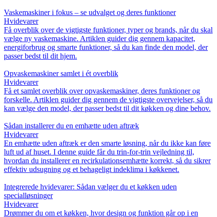
Vaskemaskiner i fokus – se udvalget og deres funktioner
Hvidevarer
Få overblik over de vigtigste funktioner, typer og brands, når du skal
vælge ny vaskemaskine. Artiklen guider dig gennem kapacitet,
energiforbrug og smarte funktioner, så du kan finde den model, der
passer bedst til dit hjem.
Opvaskemaskiner samlet i ét overblik
Hvidevarer
Få et samlet overblik over opvaskemaskiner, deres funktioner og
forskelle. Artiklen guider dig gennem de vigtigste overvejelser, så du
kan vælge den model, der passer bedst til dit køkken og dine behov.
Sådan installerer du en emhætte uden aftræk
Hvidevarer
En emhætte uden aftræk er den smarte løsning, når du ikke kan føre
luft ud af huset. I denne guide får du trin-for-trin vejledning til,
hvordan du installerer en recirkulationsemhætte korrekt, så du sikrer
effektiv udsugning og et behageligt indeklima i køkkenet.
Integrerede hvidevarer: Sådan vælger du et køkken uden
specialløsninger
Hvidevarer
Drømmer du om et køkken, hvor design og funktion går op i en