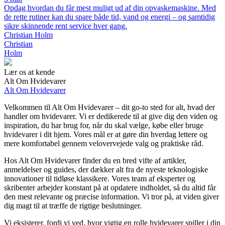
Opdag hvordan du får mest muligt ud af din opvaskemaskine. Med
de rette rutiner kan du spare både tid, vand og energi – og samtidig
sikre skinnende rent service hver gang.
Christian Holm
Christian
Holm
Lær os at kende
Alt Om Hvidevarer
Alt Om Hvidevarer
Velkommen til Alt Om Hvidevarer – dit go-to sted for alt, hvad der
handler om hvidevarer. Vi er dedikerede til at give dig den viden og
inspiration, du har brug for, når du skal vælge, købe eller bruge
hvidevarer i dit hjem. Vores mål er at gøre din hverdag lettere og
mere komfortabel gennem velovervejede valg og praktiske råd.
Hos Alt Om Hvidevarer finder du en bred vifte af artikler,
anmeldelser og guides, der dækker alt fra de nyeste teknologiske
innovationer til tidløse klassikere. Vores team af eksperter og
skribenter arbejder konstant på at opdatere indholdet, så du altid får
den mest relevante og præcise information. Vi tror på, at viden giver
dig magt til at træffe de rigtige beslutninger.
Vi eksisterer, fordi vi ved, hvor vigtig en rolle hvidevarer spiller i din