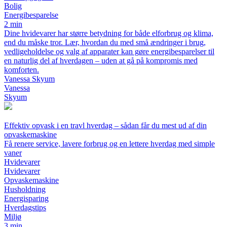
Bolig
Energibesparelse
2 min
Dine hvidevarer har større betydning for både elforbrug og klima,
end du måske tror. Lær, hvordan du med små ændringer i brug,
vedligeholdelse og valg af apparater kan gøre energibesparelser til
en naturlig del af hverdagen – uden at gå på kompromis med
komforten.
Vanessa Skyum
Vanessa
Skyum
Effektiv opvask i en travl hverdag – sådan får du mest ud af din
opvaskemaskine
Få renere service, lavere forbrug og en lettere hverdag med simple
vaner
Hvidevarer
Hvidevarer
Opvaskemaskine
Husholdning
Energisparing
Hverdagstips
Miljø
3 min