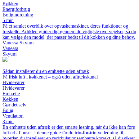
Køkken
Energiforbrug
Boligindretning
5 min
Få et samlet overblik over opvaskemaskiner, deres funktioner og
forskelle. Artiklen guider dig gennem de vigtigste overvejelser, så du
kan vælge den model, der passer bedst til dit køkken og dine behov.
Vanessa Skyum
Vanessa
Skyum
Sådan installerer du en emhætte uden aftræk
Få frisk luft i køkkenet – også uden aftrækskanal
Hvidevarer
Hvidevarer
Emhætte
Køkken
Gør det selv
Bolig
Ventilation
3 min
En emhætte uden aftræk er den smarte løsning, når du ikke kan føre
luft ud af huset. I denne guide får du trin-for-trin vejledning til,
hvordan du installerer en recirkulationsemhætte korrekt, så du sikrer