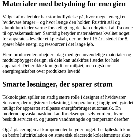
Materialer med betydning for energien
Valget af materialer har stor indflydelse på, hvor meget energi en
hvidevare bruger – og hvor længe den holder. Rustfrit stål og
aluminium leder varme forskelligt, og det kan udnyttes i alt fra ovne
til opvaskemaskiner. Samtidig betyder materialernes kvalitet noget
for apparatets levetid: et køleskab, der holder i 15 år i stedet for 8,
sparer både energi og ressourcer i det lange løb.
Flere producenter arbejder i dag med genanvendelige materialer og
modulopbygget design, så dele kan udskiftes i stedet for hele
apparatet. Det er ikke kun godt for miljøet, men også for
energiregnskabet over produktets levetid.
Smarte løsninger, der sparer strøm
Teknologien spiller en stadig større rolle i designet af hvidevarer.
Sensorer, der registrerer belastning, temperatur og fugtighed, gør det
muligt for apparatet at tilpasse energiforbruget automatisk. En
moderne opvaskemaskine kan for eksempel selv vurdere, hvor
beskidt servicet er, og justere vandmængde og temperatur derefter.
Også placeringen af komponenter betyder noget. I et køleskab kan
en bedre luftcirkulation og strategisk placerede køleelementer sikre